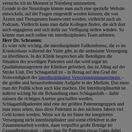
versuche ich im Moment in Nürnberg umzusetzen.
Gerade in der Neurologie könnte man auch eine spezielle Website
entwickeln, auf der Fragen eingestellt werden können, die von
Ärzten und Therapeuten beantwortet werden, vielleicht auch als
Podcasts. Vielleicht kann man dafür Kollegen finden, die sich dort
auch engagieren und sich dafür zur Verfügung stellen würden. So
könnte man auch online ein interdisziplinäres Team anbieten.
Herr Dr. Schramm:
Es wäre sehr wichtig, die interdisziplinäre Fallkonferenz, die es im
Krankenhaus während der Visite gibt, in die ambulante Versorgung
zu überführen. In der Klinik besprechen alle Beteiligten die
Situation des jeweiligen Patienten und das wird sogar im
Qualitätsmanagement der Kliniken gefordert, das ist Alltag auf der
Stroke Unit. Der Schlaganfall ist – in Bezug auf den Grad der
Notwendigkeit des
interdisziplinären Versorgungsmanagements
–
die größte und herausforderndste Aufgabe in der Medizin. Das muss
man der Politik schon auch klar machen. Die Interdisziplinarität ist
äußerst wichtig für die Behandlung eines Schlaganfalls – dafür
müssen die richtigen Anreize geschaffen werden.
Schlaganfallpatienten sind eine der größten Patientengruppen und
man muss sehen, dass diese Patienten in den nächsten Jahren viel
Geld kosten werden. Wenn wir da im Sinne der integrierten
Versorgung nicht interdisziplinärer und somit effektiver in der
Zusammenarbeit werden, dann verpuffen große Beträge im
Gesundheitssystem – ohne dass für Patienten etwas Gutes dabei