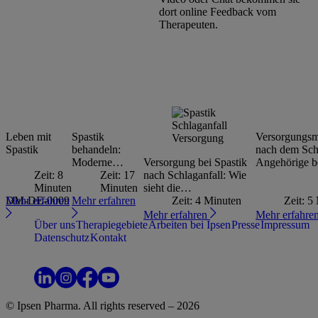
dort online Feedback vom
Therapeuten.
Leben mit
Spastik
Versorgungs
Spastik
behandeln:
nach dem Schl
Moderne
Versorgung bei Spastik
Angehörige b
Zeit: 8
Therapieformen
Zeit: 17
nach Schlaganfall: Wie
unterstützen
Minuten
im Überblick
Minuten
sieht die
Mehr erfahren
DM-DE-0009
Mehr erfahren
Versorgungsrealität aus?
Zeit: 4 Minuten
Zeit: 5
Mehr erfahren
Mehr erfahre
Über uns
Therapiegebiete
Arbeiten bei Ipsen
Presse
Impressum
Datenschutz
Kontakt
Menu
Menu
Menu
Menu
© Ipsen Pharma. All rights reserved –
2026
Item
Item
Item
Item