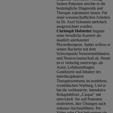
Seinen Patienten möchte er die
bestmögliche Diagnostik und
Therapie zukommen lassen. Für
seine wissenschaftlichen Arbeiten
ist Dr. Axel Schramm mehrfach
ausgezeichnet worden.
Christoph Hofstetter
begann
seine berufliche Karriere als
staatlich anerkannter
Physiotherapeut. Später schloss er
seinen Bachelor mit dem
Schwerpunkt Neurorehabilitation
und Neurowissenschaft ab. Heute
ist er vielseitig unterwegs: als
Autor, Lehrbeauftragter,
Gastdozent und Inhaber des
interdisziplinären
Therapiezentrums im nordrhein-
westfälischen Warburg. Und er
hat die webbasierte, interaktive
Rehaplattform „Caspar“ mit
entwickelt. Sie soll Patienten
motivieren, ihre Übungen auch
zuhause durchzuführen. Per
Video oder Chat bekommen sie