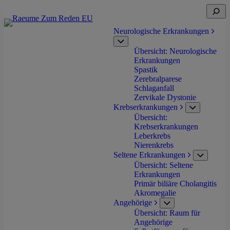
Zum
Suche
Inhalt
öffnen
springen
Neurologische Erkrankungen
Untermenü
Übersicht: Neurologische
öffnen
Erkrankungen
Spastik
Zerebralparese
Schlaganfall
Zervikale Dystonie
Krebserkrankungen
Untermenü
Übersicht:
öffnen
Krebserkrankungen
Leberkrebs
Nierenkrebs
Seltene Erkrankungen
Untermen
Übersicht: Seltene
öffnen
Erkrankungen
Primär biliäre Cholangitis
Akromegalie
Angehörige
Untermenü
Übersicht: Raum für
öffnen
Angehörige