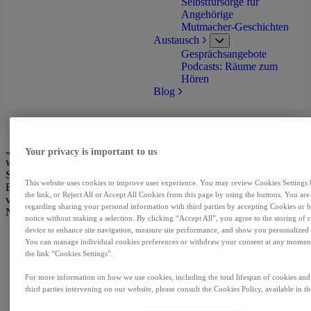
Selbstfürsorge für
Angehörige
Mutmacher-Geschichten
Austausch
Untermenü
Gesprächsangebote
öffnen
Podcasts: Räume zum
Hören
Blog
Expertengespräch: Wie kann die Behandlung von Schlaganfa
Home
„Die Interdisziplinarität ist äußerst
Your privacy is important to us
wichtig für die Behandlung eines
Schlaganfalls.“
This website uses cookies to improve user experience. You may review Cookies Settings
Expertengespräch: Wie kann die Behandlung von Schlaganfall
the link, or Reject All or Accept All Cookies from this page by using the buttons. You are
verbessert werden?
regarding sharing your personal information with third parties by accepting Cookies or b
Nachgefragt bei Dr. Axel Schramm und Christoph Hofstetter
notice without making a selection. By clicking “Accept All”, you agree to the storing of
device to enhance site navigation, measure site performance, and show you personalized 
You can manage individual cookies preferences or withdraw your consent at any moment
the link “Cookies Settings”.
For more information on how we use cookies, including the total lifespan of cookies and 
third parties intervening on our website, please consult the Cookies Policy, available in the